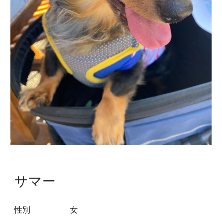
サマー
性別
女